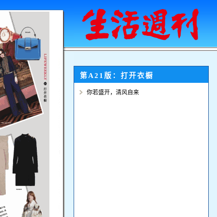
第A21版：
打开衣橱
你若盛开，清风自来